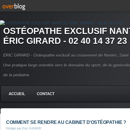
OSTÉOPATHE EXCLUSIF NANT
ÉRIC GIRARD - 02 40 14 37 23
ERIC GIRARD - Ostéopathe exclusif au croisement de Nantes, Saint H
Une pratique large orientée vers le domaine du sport, de la gynécolo
de la pédiatrie
ACCUEIL
CONTACT
COMMENT SE RENDRE AU CABINET D'OSTÉOPATHIE ?
Rédigé par Eric GIRARD