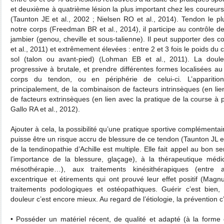
et deuxième à quatrième lésion la plus important chez les coureurs
(Taunton JE et al., 2002 ; Nielsen RO et al., 2014). Tendon le pl
notre corps (Freedman BR et al., 2014), il participe au contrôle de
jambier (genou, cheville et sous-talienne). Il peut supporter des c
et al., 2011) et extrêmement élevées : entre 2 et 3 fois le poids du
sol (talon ou avant-pied) (Lohman EB et al., 2011). La doul
progressive à brutale, et prendre différentes formes localisées au 
corps du tendon, ou en périphérie de celui-ci. L’apparition
principalement, de la combinaison de facteurs intrinsèques (en li
de facteurs extrinsèques (en lien avec la pratique de la course à p
Gallo RA et al., 2012).
Ajouter à cela, la possibilité qu’une pratique sportive complémentai
puisse être un risque accru de blessure de ce tendon (Taunton JL et
de la tendinopathie d’Achille est multiple. Elle fait appel au bon se
l’importance de la blessure, glaçage), à la thérapeutique médic
mésothérapie…), aux traitements kinésithérapiques (entre a
excentrique et étirements qui ont prouvé leur effet positif (Magn
traitements podologiques et ostéopathiques. Guérir c’est bien, 
douleur c’est encore mieux. Au regard de l’étiologie, la prévention c’
• Posséder un matériel récent, de qualité et adapté (à la forme