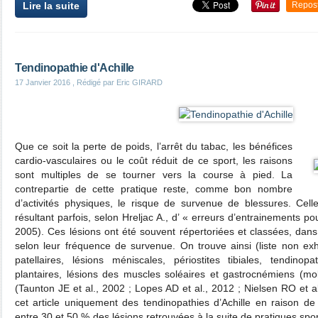
Lire la suite
Repos
Tendinopathie d'Achille
17 Janvier 2016
, Rédigé par Eric GIRARD
Que ce soit la perte de poids, l’arrêt du tabac, les bénéfices
cardio-vasculaires ou le coût réduit de ce sport, les raisons
sont multiples de se tourner vers la course à pied. La
contrepartie de cette pratique reste, comme bon nombre
d’activités physiques, le risque de survenue de blessures. Celle
résultant parfois, selon Hreljac A., d’ « erreurs d’entrainements po
2005). Ces lésions ont été souvent répertoriées et classées, dans 
selon leur fréquence de survenue. On trouve ainsi (liste non ex
patellaires, lésions méniscales, périostites tibiales, tendinopa
plantaires, lésions des muscles soléaires et gastrocnémiens (moll
(Taunton JE et al., 2002 ; Lopes AD et al., 2012 ; Nielsen RO et a
cet article uniquement des tendinopathies d’Achille en raison d
entre 30 et 50 % des lésions retrouvées à la suite de pratiques spor